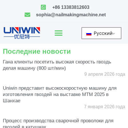
Skip
+86 13383812603
to
sophia@nailmakingmachine.net
content
Русский
Последние новости
Гана клиенты посетить высокая скорость гвоздь
Страница
Страница
Страница
Страница
Страница
Страница
Страница
Страница
Страница
Страница
делая машину (800 шт/мин)
9 апреля 2026 года
Uniwin представит высокоскоростную машину для
изготовления гвоздей на выставке MTM 2025 в
Шанхае
7 января 2026 года
Процесс производства сварочной проволоки для
гвоздей в катушках