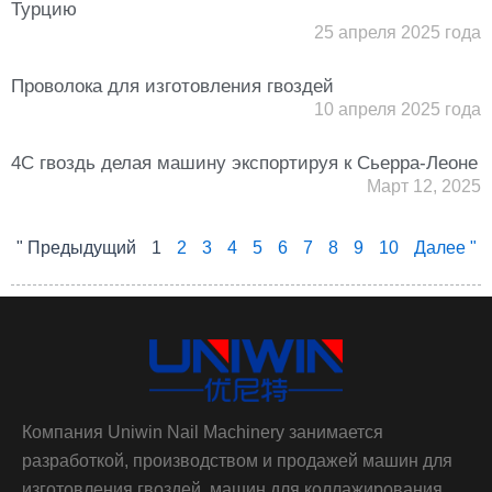
Турцию
25 апреля 2025 года
Проволока для изготовления гвоздей
10 апреля 2025 года
4C гвоздь делая машину экспортируя к Сьерра-Леоне
Март 12, 2025
" Предыдущий
1
2
3
4
5
6
7
8
9
10
Далее "
Компания Uniwin Nail Machinery занимается
разработкой, производством и продажей машин для
изготовления гвоздей, машин для коллажирования