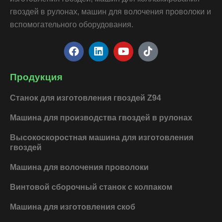
гвоздей в рулонах, машин для волочения проволоки и
вспомогательного оборудования.
F
L
Y
T
a
i
o
i
c
n
u
k
e
k
t
t
Продукция
b
e
u
o
o
d
b
k
Станок для изготовления гвоздей Z94
o
i
e
k
n
Машина для производства гвоздей в рулонах
Высокоскоростная машина для изготовления
гвоздей
Машина для волочения проволоки
Винтовой сборочный станок с колпаком
Машина для изготовления скоб