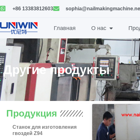
Skip
+86 13383812603
sophia@nailmakingmachine.ne
to
content
Главная
О нас
Про
Другие продукты
Продукция
Станок для изготовления
гвоздей Z94