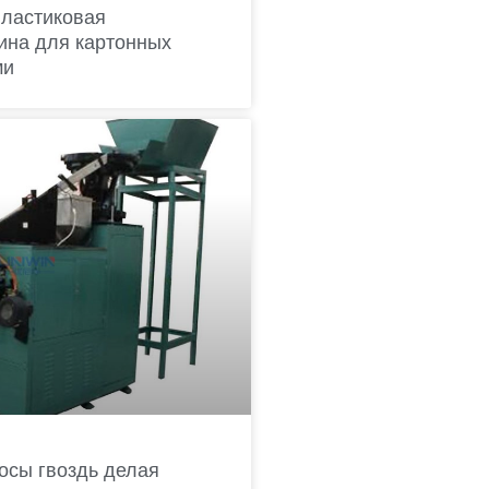
пластиковая
ина для картонных
ми
осы гвоздь делая