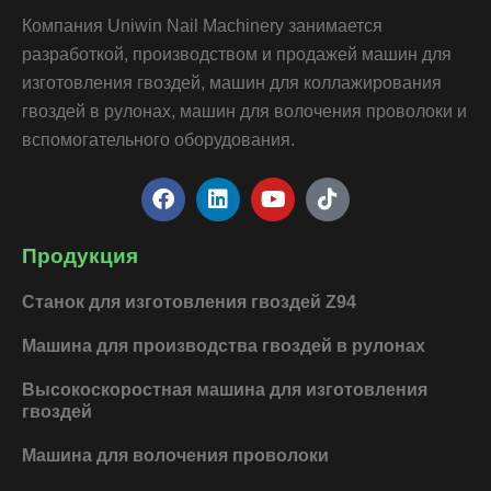
Компания Uniwin Nail Machinery занимается
разработкой, производством и продажей машин для
изготовления гвоздей, машин для коллажирования
гвоздей в рулонах, машин для волочения проволоки и
вспомогательного оборудования.
F
L
Y
T
a
i
o
i
c
n
u
k
e
k
t
t
Продукция
b
e
u
o
o
d
b
k
Станок для изготовления гвоздей Z94
o
i
e
k
n
Машина для производства гвоздей в рулонах
Высокоскоростная машина для изготовления
гвоздей
Машина для волочения проволоки