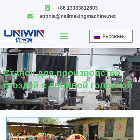
Skip
+86 13383812603
to
sophia@nailmakingmachine.net
content
Русский
Станок для производства
гвоздей с двойной головкой