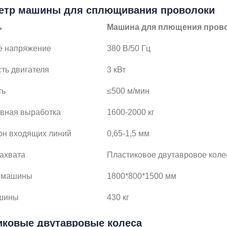
етр машины для сплющивания проволоки
ь
Машина для плющения прово
е напряжение
380 В/50 Гц
ть двигателя
3 кВт
ть
≤500 м/мин
вная выработка
1600-2000 кг
он входящих линий
0,65-1,5 мм
захвата
Пластиковое двутавровое коле
 машины
1800*800*1500 мм
шины
430 кг
иковые двутавровые колеса