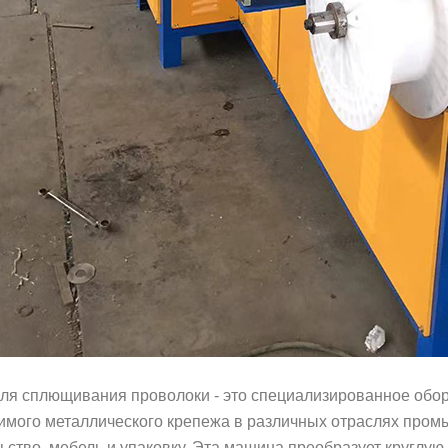
ля сплющивания проволоки - это специализированное обор
имого металлического крепежа в различных отраслях пром
ьство, мебель и упаковку. Эта машина преобразует круглу