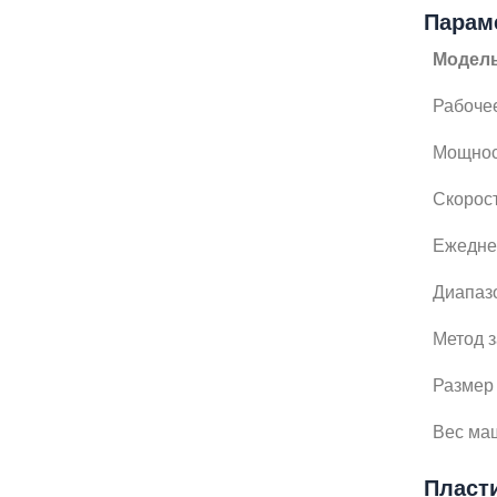
Парам
Модел
Рабоче
Мощнос
Скорос
Ежедне
Диапаз
Метод 
Размер
Вес ма
Пласт