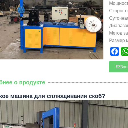
Мощность
Скорость
Суточная
Диапазон
Метод за
Размер 
Fac
Зап
бнее о продукте
акое машина для сплющивания скоб?