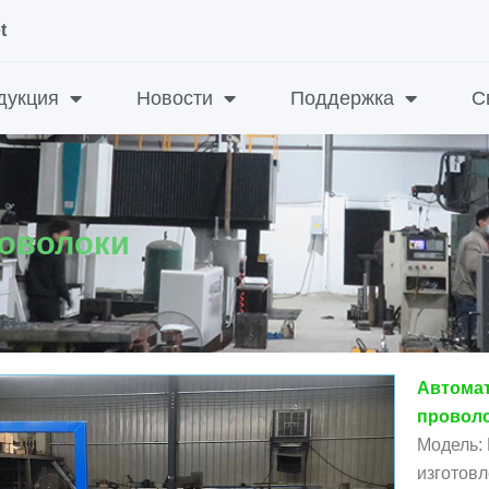
t
дукция
Новости
Поддержка
С
оволоки
Автома
провол
Модель:
изготовл