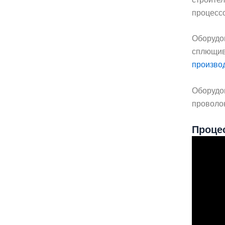
процессо
Оборудов
сплющив
произво
Оборудов
проволо
Проце