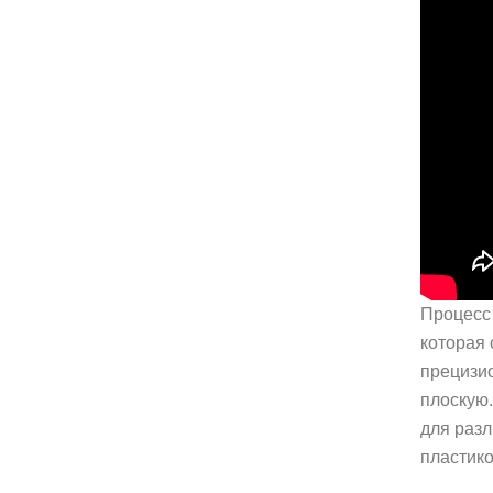
Процесс 
которая 
прецизио
плоскую
для раз
пластико