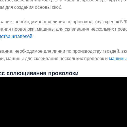
м для создания основы скоб.
ание, необходимое для линии по производству скрепок N/K
ания проволоки, машины для склеивания нескольких пров
дства штапелей
.
ание, необходимое для линии по производству гвоздей, в
ки, машины для склеивания нескольких проволок и
машины 
сс сплющивания проволоки