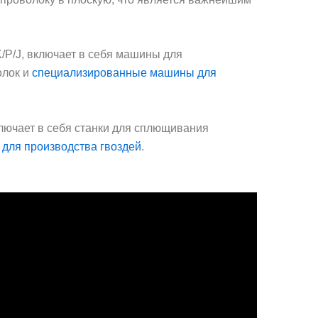
/P/J, включает в себя машины для
олок и
специализированные машины для
ключает в себя станки для сплющивания
для производства гвоздей
.