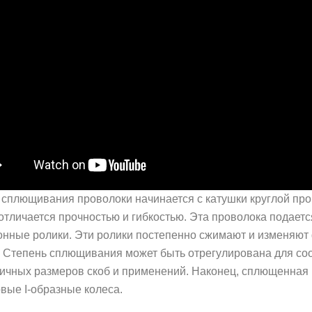
сплющивания проволоки начинается с катушки круглой пров
отличается прочностью и гибкостью. Эта проволока подаетс
нные ролики. Эти ролики постепенно сжимают и изменяют 
. Степень сплющивания может быть отрегулирована для со
личных размеров скоб и применений. Наконец, сплющенная
вые I-образные колеса.