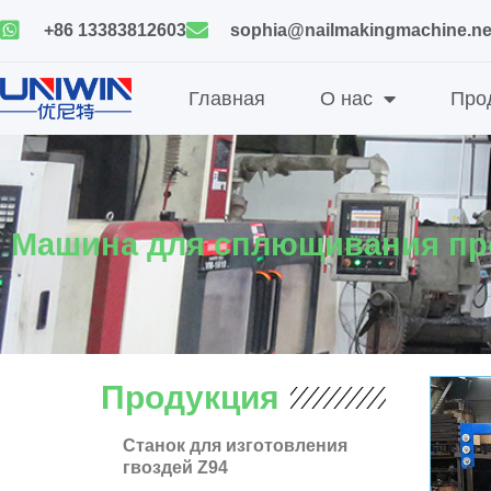
Skip
+86 13383812603
sophia@nailmakingmachine.ne
to
content
Главная
О нас
Про
Машина для сплющивания пр
Продукция
Станок для изготовления
гвоздей Z94