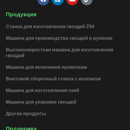
a
i
o
i
c
n
u
k
e
k
t
t
Продукция
b
e
u
o
o
d
b
k
Станок для изготовления гвоздей Z94
o
i
e
k
n
Машина для производства гвоздей в рулонах
Высокоскоростная машина для изготовления
гвоздей
Машина для волочения проволоки
Винтовой сборочный станок с колпаком
Машина для изготовления скоб
Машина для упаковки гвоздей
Другие продукты
Поддержка