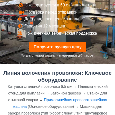
Экспортируется в 60 с лишним стран
Проверка перед отправкой
Доступно посещение завода
Гарантия 12 месяцев
Пожизненная техническая поддержка
Получите лучшую цену
💡
Быстрый ответ в течение 24 часов
Линия волочения проволоки: Ключевое
оборудование
Катушка стальной проволоки 6,5 мм → Пневматический
стенд для выплавки → Заточной фрезер → Станок для
стыковой сварки →
Прямолинейная проволокошвейная
машина
(Основное оборудование) → Машина для
забора проволоки (тип "хобот слона" / тип "двутавровое