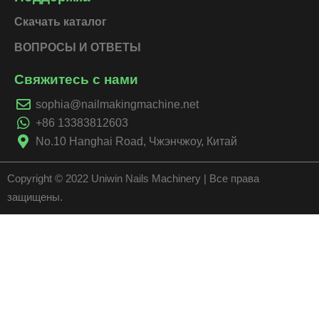
Скачать каталог
ВОПРОСЫ И ОТВЕТЫ
Свяжитесь с нами
sophia@nailmakingmachine.net
+86 13383812603
No.10 Hanghai Road, Чжэнчжоу, Китай
Copyright © 2022 Uniwin Nails Machinery | Все права
защищены.