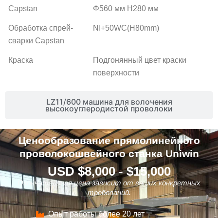
Capstan
Φ560 мм H280 мм
Обработка спрей-
NI+50WC(H80mm)
сварки Capstan
Краска
Подгонянный цвет краски
поверхности
LZ11/600 машина для волочения
высокоуглеродистой проволоки
Ценообразование прямолинейного
проволокошвейного станка Uniwin
USD $8,000 - $15,000
Окончательная цена зависит от ваших конкретных
требований.
Опыт работы более 20 лет