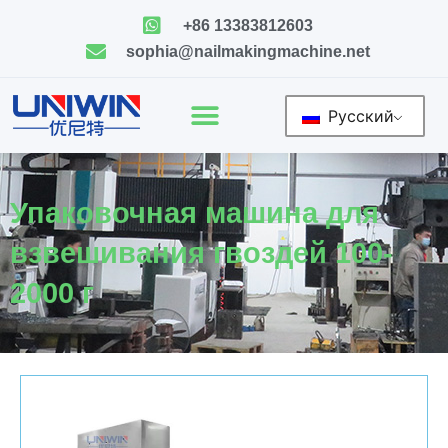
Skip
+86 13383812603
to
sophia@nailmakingmachine.net
content
Русский
Упаковочная машина для
взвешивания гвоздей 100-
2000 г