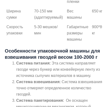
пленки
Ширина
70-150 мм
Вес
650 кг
сумки
(адаптируемый)
машины
Скорость
5-30 мешков/
Габаритные
900*800
упаковки
мин
размеры
кг
машины
Особенности упаковочной машины для
взвешивания гвоздей весом 100-2000 г
Система питания:
Эта система направляет
гвозди через бункер или конвейерную ленту из
источника сыпучих материалов в машину.
Система взвешивания:
Система взвешивания
точно отмеряет определенное количество
гвоздей.
Система пакетирования:
Он оснащен
мешкозашивочным механизмом, который