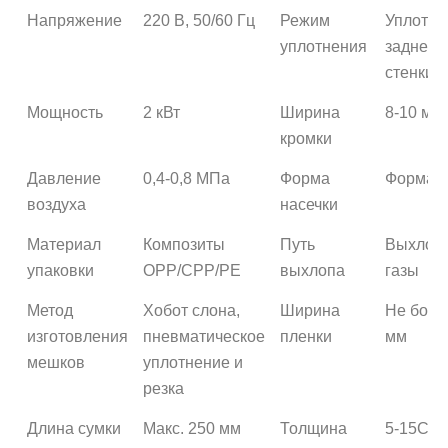
Напряжение
220 В, 50/60 Гц
Режим
Уплотне
уплотнения
задней
стенки
Мощность
2 кВт
Ширина
8-10 мм
кромки
Давление
0,4-0,8 МПа
Форма
Форма з
воздуха
насечки
Материал
Композиты
Путь
Выхлоп
упаковки
OPP/CPP/PE
выхлопа
газы
Метод
Хобот слона,
Ширина
Не боле
изготовления
пневматическое
пленки
мм
мешков
уплотнение и
резка
Длина сумки
Макс. 250 мм
Толщина
5-15C