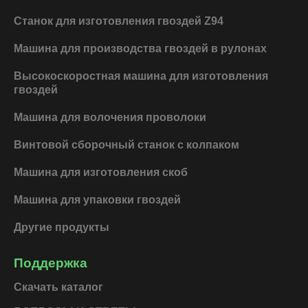
b
e
u
o
o
d
b
k
Станок для изготовления гвоздей Z94
o
i
e
k
n
Машина для производства гвоздей в рулонах
Высокоскоростная машина для изготовления
гвоздей
Машина для волочения проволоки
Винтовой сборочный станок с колпаком
Машина для изготовления скоб
Машина для упаковки гвоздей
Другие продукты
Поддержка
Скачать каталог