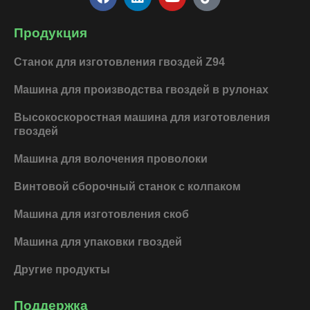
a
i
o
i
c
n
u
k
e
k
t
t
Продукция
b
e
u
o
o
d
b
k
Станок для изготовления гвоздей Z94
o
i
e
k
n
Машина для производства гвоздей в рулонах
Высокоскоростная машина для изготовления
гвоздей
Машина для волочения проволоки
Винтовой сборочный станок с колпаком
Машина для изготовления скоб
Машина для упаковки гвоздей
Другие продукты
Поддержка