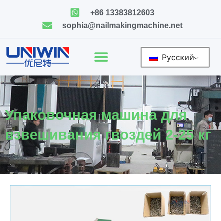
Skip
+86 13383812603
to
sophia@nailmakingmachine.net
content
Русский
Упаковочная машина для
взвешивания гвоздей 2-25 кг