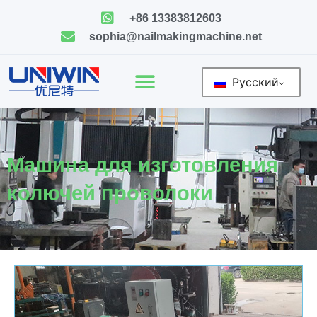
Skip
+86 13383812603
to
sophia@nailmakingmachine.net
content
Русский
Машина для изготовления
колючей проволоки