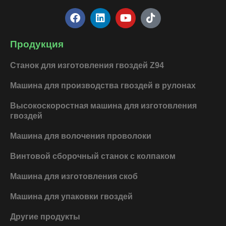
F
L
Y
T
a
i
o
i
c
n
u
k
e
k
t
t
Продукция
b
e
u
o
o
d
b
k
Станок для изготовления гвоздей Z94
o
i
e
k
n
Машина для производства гвоздей в рулонах
Высокоскоростная машина для изготовления
гвоздей
Машина для волочения проволоки
Винтовой сборочный станок с колпаком
Машина для изготовления скоб
Машина для упаковки гвоздей
Другие продукты