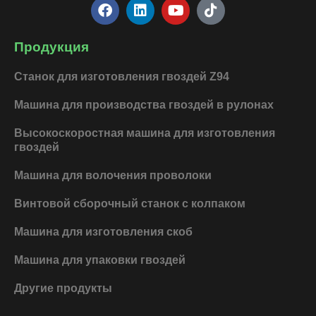
F
L
Y
T
a
i
o
i
c
n
u
k
e
k
t
t
Продукция
b
e
u
o
o
d
b
k
Станок для изготовления гвоздей Z94
o
i
e
k
n
Машина для производства гвоздей в рулонах
Высокоскоростная машина для изготовления
гвоздей
Машина для волочения проволоки
Винтовой сборочный станок с колпаком
Машина для изготовления скоб
Машина для упаковки гвоздей
Другие продукты