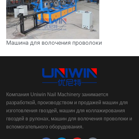
Машина для волочения проволоки
Компания Uniwin Nail Machinery занимается
разработкой, производством и продажей машин для
изготовления гвоздей, машин для коллажирования
гвоздей в рулонах, машин для волочения проволоки и
вспомогательного оборудования.