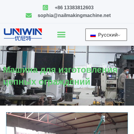
Skip
+86 13383812603
to
sophia@nailmakingmachine.net
content
Русский
Машина для изготовления
цепных ограждений